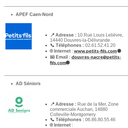
_________________________________________
_______
APEF Caen-Nord
📍 Adresse :
10 Rue Louis Lelièvre,
14440 Douvres-la-Délivrande
📞 Téléphones :
02.61.52.41.20
www.petits-fils.com
🌐
🌐
Internet
:
douvres-nacre@petits-
📧 Email :
fils.com
🌐
_________________________________________
_______
AD Séniors
📍 Adresse :
Rue de la Mer, Zone
commerciale Auchan, 14880
Colleville-Montgomery
📞 Téléphones :
06.86.80.55.46
🌐
Internet
: