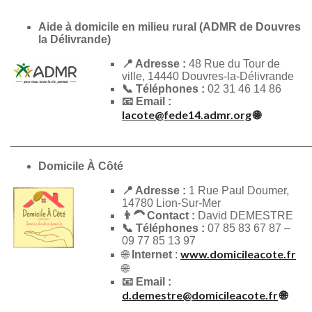
Aide à domicile en milieu rural (ADMR de Douvres
la Délivrande)
📍 Adresse :
48 Rue du Tour de
ville, 14440 Douvres-la-Délivrande
📞 Téléphones :
02 31 46 14 86
📧 Email :
lacote@fede14.admr.org
🌐
________________________________________________
Domicile À Côté
📍 Adresse :
1 Rue Paul Doumer,
14780 Lion-Sur-Mer
👨‍🦱 Contact :
David DEMESTRE
📞 Téléphones :
07 85 83 67 87 –
09 77 85 13 97
www.domicileacote.fr
🌐
Internet
:
🌐
📧 Email :
d.demestre@domicileacote.fr
🌐