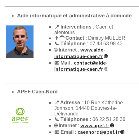
________________________________________________
Aide informatique et administrative à domicile
📍 Interventions :
Caen et
alentours
👨‍🦱 Contact :
Dimitry MULLER
📞 Téléphone :
07 43 63 98 43
www.aide-
🌐
Internet
:
informatique-caen.fr
🌐
contact@aide-
📧 Mail :
informatique-caen.fr
🌐
_________________________________________
_______
APEF Caen-Nord
📍 Adresse :
10 Rue Katherine
Jonhson, 14440 Douvres-la-
Délivrande
📞 Téléphones :
06 22 51 28 36
www.apef.fr
🌐
🌐
Internet
:
caennord@apef.fr
🌐
📧 Email :