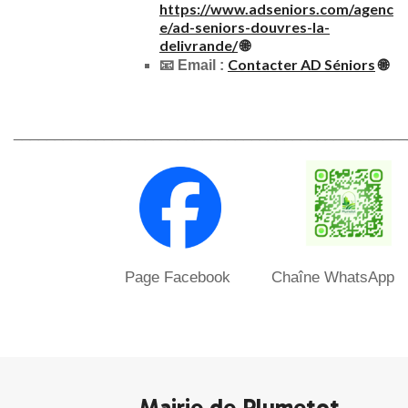
https://www.adseniors.com/agenc
e/ad-seniors-douvres-la-
delivrande/
🌐
Contacter AD Séniors
🌐
📧 Email :
_________________________________________
_______
Page Facebook Chaîne WhatsApp
Mairie de Plumetot