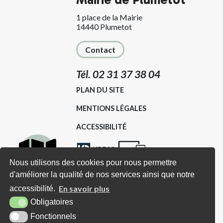
1 place de la Mairie
14440 Plumetot
Contact
Tél. 02 31 37 38 04
PLAN DU SITE
MENTIONS LÉGALES
ACCESSIBILITÉ
KREA3
Nous utilisons des cookies pour nous permettre
d'améliorer la qualité de nos services ainsi que notre
Carte
Horaires d'ouverture
En savoir plus
accessibilité.
interactive
Obligatoires
Lundi : Sur RDV (avec Madame le
Fonctionnels
Mairie et/ou Adjoints)