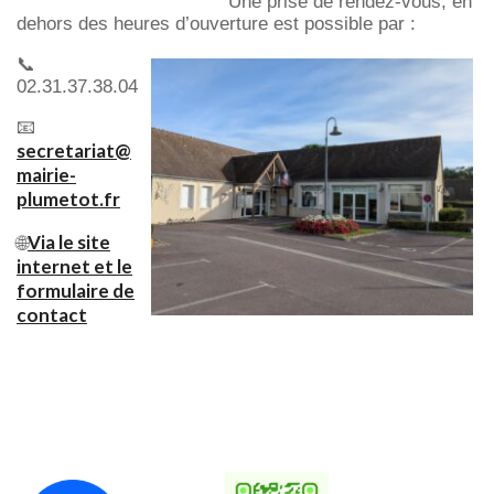
Une prise de rendez-vous, en
dehors des heures d’ouverture est possible par :
📞
02.31.37.38.04
📧
secretariat@
mairie-
plumetot.fr
Via le site
🌐
internet et le
formulaire de
contact