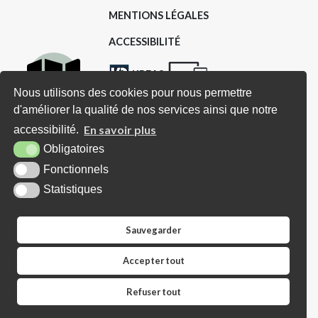
MENTIONS LÉGALES
ACCESSIBILITÉ
KREA3
Nous utilisons des cookies pour nous permettre
d'améliorer la qualité de nos services ainsi que notre
Carte
Horaires d'ouverture
En savoir plus
accessibilité.
interactive
Obligatoires
Lundi : Sur RDV (avec Madame le
Fonctionnels
Mairie et/ou Adjoints)
Statistiques
Mardi : De 16h00 à 18h00 (ou sur
RDV)
Sauvegarder
Mercredi : Uniquement sur RDV
Accepter tout
Jeudi : de 10h00 à 12h30
Refuser tout
Vendredi : Sur RDV (avec Madame
le Mairie et/ou Adjoints)