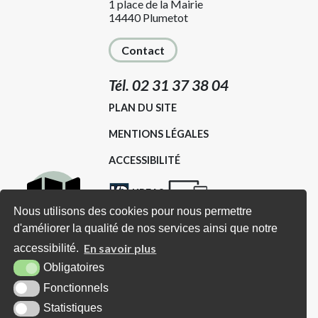
1 place de la Mairie
14440 Plumetot
Contact
Tél. 02 31 37 38 04
PLAN DU SITE
MENTIONS LÉGALES
ACCESSIBILITÉ
KREA3
Nous utilisons des cookies pour nous permettre
d'améliorer la qualité de nos services ainsi que notre
Carte
Horaires d'ouverture
En savoir plus
accessibilité.
interactive
Obligatoires
Lundi : Sur RDV (avec Madame le
Fonctionnels
Mairie et/ou Adjoints)
Statistiques
Mardi : De 16h00 à 18h00 (ou sur