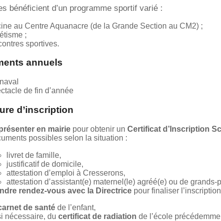
es bénéficient d’un programme sportif varié :
cine au Centre Aquanacre (de la Grande Section au CM2) ;
létisme ;
contres sportives.
ents annuels
naval
ctacle de fin d’année
re d’inscription
présenter en mairie
pour obtenir un
Certificat d’Inscription S
uments possibles selon la situation :
livret de famille,
justificatif de domicile,
attestation d’emploi à Cresserons,
attestation d’assistant(e) maternel(le) agréé(e) ou de grands
ndre rendez-vous avec la Directrice
pour finaliser l’inscription
carnet de santé
de l’enfant,
 si nécessaire, du
certificat de radiation
de l’école précédemmen