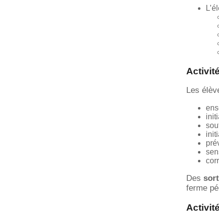
L’é
Activi
Les élève
ens
ini
sou
init
pré
sen
cor
Des
sor
ferme pé
Activit