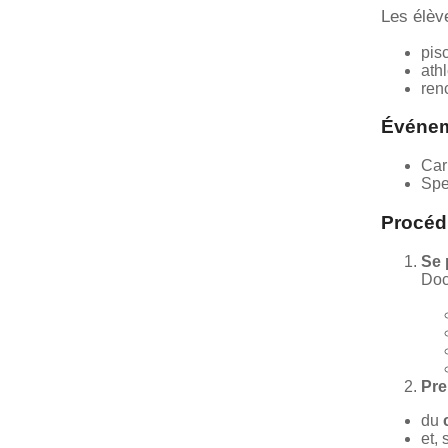
Les élèv
pis
ath
ren
Événem
Car
Spe
Procédu
Se 
Doc
Pre
du
et,