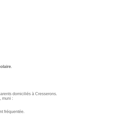
colaire
.
-parents domiciliés à Cresserons.
, muni :
t fréquentée.