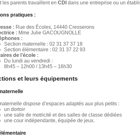
t les parents travaillent en
CDI
dans une entreprise ou un établ
ions pratiques
:
esse :
Rue des Écoles, 14440 Cresserons
ectrice :
Mme Julie GACOUGNOLLE
éphones :
Section maternelle : 02 31 37 37 18
Section élémentaire : 02 31 37 22 93
aires de l’école :
Du lundi au vendredi :
8h45 – 12h00 / 13h45 – 16h30
ctions et leurs équipements
maternelle
maternelle dispose d’espaces adaptés aux plus petits :
un dortoir
une salle de motricité et des salles de classe dédiées
une cour indépendante, équipée de jeux.
élémentaire