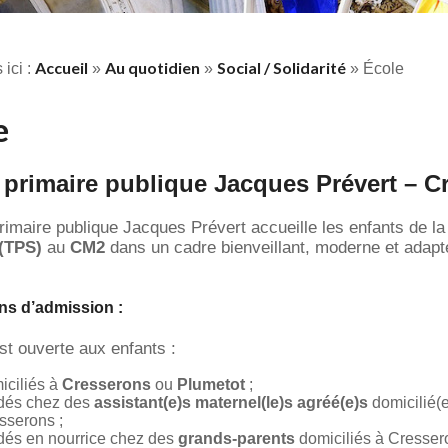
Accueil
Au quotidien
Social / Solidarité
 ici :
»
»
»
École
e
 primaire publique Jacques Prévert – C
primaire publique Jacques Prévert accueille les enfants de l
 (TPS)
au
CM2
dans un cadre bienveillant, moderne et adapt
ns d’admission :
st ouverte aux enfants :
iciliés à
Cresserons
ou
Plumetot
;
dés chez des
assistant(e)s maternel(le)s agréé(e)s
domicilié(e
sserons ;
dés en nourrice chez des
grands-parents
domiciliés à Cresser