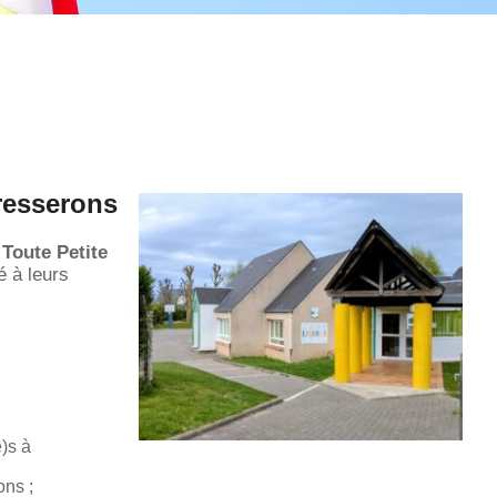
resserons
a
Toute Petite
é à leurs
)s à
ons ;