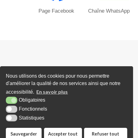
Page Facebook Chaîne WhatsApp
Horaires d'ouverture
Nous utilisons des cookies pour nous permettre
d'améliorer la qualité de nos services ainsi que notre
Lundi : Sur RDV (avec Madame le Mairie
En savoir plus
accessibilité.
et/ou Adjoints)
Obligatoires
Mardi : De 16h00 à 18h00 (ou sur RDV)
Fonctionnels
Mercredi : Uniquement sur RDV
Statistiques
Jeudi : de 10h00 à 12h30
Sauvegarder
Accepter tout
Refuser tout