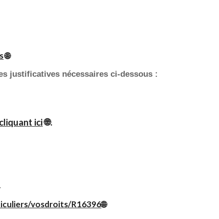
s
🌐
 justificatives nécessaires ci-dessous :
liquant ici
🌐.
.
ticuliers/vosdroits/R16396
🌐