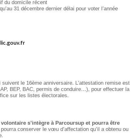
tif du domicile récent
squ’au 31 décembre dernier délai pour voter l’année
ic.gouv.fr
uivent le 16ème anniversaire. L’attestation remise est
CAP, BEP, BAC, permis de conduire…), pour effectuer la
ice sur les listes électorales.
l volontaire s’intègre à Parcoursup et pourra être
pourra conserver le vœu d’affectation qu’il a obtenu ou
e.