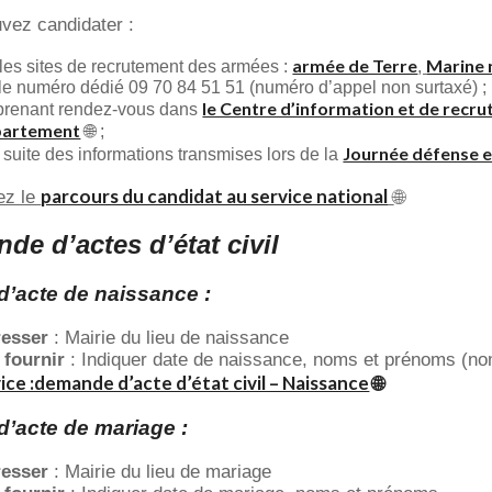
vez candidater :
armée de Terre
Marine 
 les sites de recrutement des armées :
,
 le numéro dédié 09 70 84 51 51 (numéro d’appel non surtaxé) ;
le Centre d’information et de recru
prenant rendez-vous dans
partement
🌐 ;
Journée défense e
a suite des informations transmises lors de la
parcours du candidat au service national
ez le
🌐
de d’actes d’état civil
 d’acte de naissance :
resser
: Mairie du lieu de naissance
 fournir
: Indiquer date de naissance, noms et prénoms (nom
ice :demande d’acte d’état civil – Naissance
🌐
 d’acte de mariage :
resser
: Mairie du lieu de mariage