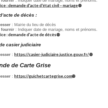
 fournir
: Indiquer date de mariage, noms et prénoms.
ice : demande d’acte d’état civil – mariage
🌐
 d’acte de décès :
resser
: Mairie du lieu de décès
 fournir
: Indiquer date de mariage, noms et prénoms.
ice : demande d’acte de décès 🌐
 de casier judiciaire
https://casier-judiciaire.justice.gouv.fr/
🌐
resser
:
de de Carte Grise
https://guichetcartegrise.com
🌐
resser
: