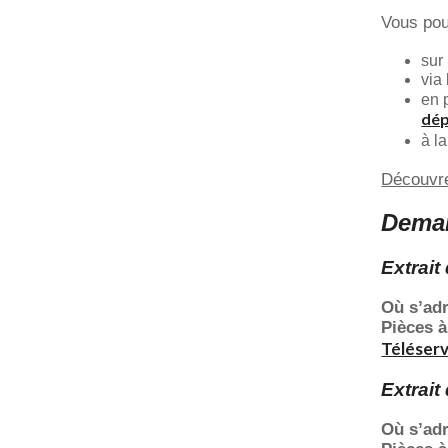
Vous pou
sur
via
en 
dé
à l
Découvr
Deman
Extrait
Où s’ad
Pièces à
Téléserv
Extrait
Où s’ad