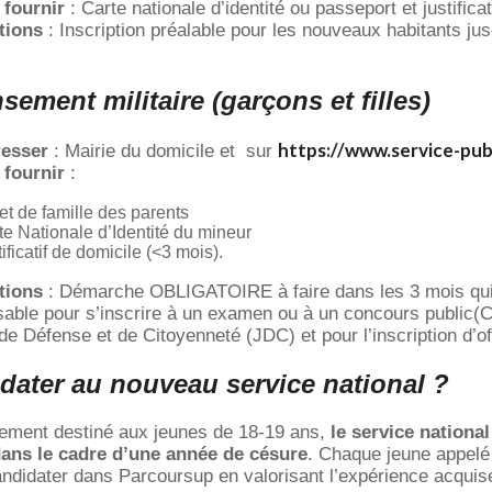
 fournir
: Carte nationale d’identité ou passeport et justifica
tions
: Inscription préalable pour les nouveaux habitants ju
sement militaire (garçons et filles)
https://www.service-publ
resser
: Mairie du domicile et sur
 fournir
:
ret de famille des parents
te Nationale d’Identité du mineur
ificatif de domicile (<3 mois).
tions
: Démarche OBLIGATOIRE à faire dans les 3 mois qui s
sable pour s’inscrire à un examen ou à un concours public(
e Défense et de Citoyenneté (JDC) et pour l’inscription d’off
dater au nouveau service national ?
lement destiné aux jeunes de 18-19 ans,
le service nationa
dans le cadre d’une année de césure
. Chaque jeune appelé 
andidater dans Parcoursup en valorisant l’expérience acquis