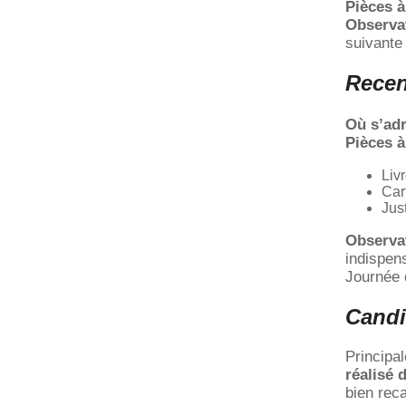
Pièces à
Observa
suivante
Recen
Où s’ad
Pièces à
Liv
Car
Just
Observa
indispen
Journée d
Candi
Principa
réalisé 
bien rec