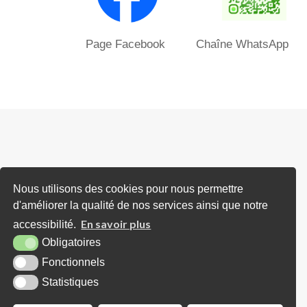
Page Facebook Chaîne WhatsApp
Horaires d'ouverture
Nous utilisons des cookies pour nous permettre
d'améliorer la qualité de nos services ainsi que notre
Lundi : Sur RDV (avec Madame le Mairie
En savoir plus
accessibilité.
et/ou Adjoints)
Obligatoires
Mardi : De 16h00 à 18h00 (ou sur RDV)
Fonctionnels
Mercredi : Uniquement sur RDV
Statistiques
Jeudi : de 10h00 à 12h30