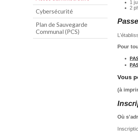
1 ju
2 p
Cybersécurité
Passe
Plan de Sauvegarde
Communal (PCS)
L’établi
Pour tou
PAS
PAS
Vous 
(à impri
Inscri
Où s’ad
Inscripti