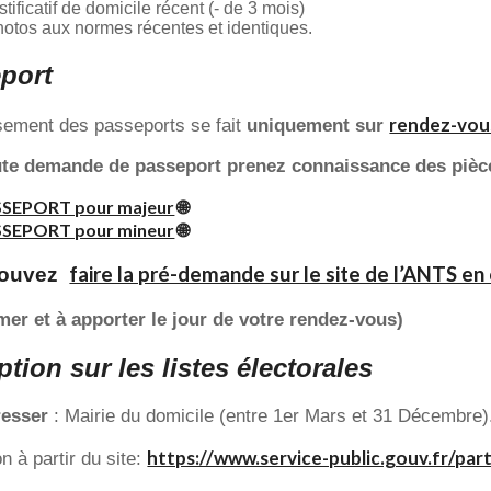
stificatif de domicile récent (- de 3 mois)
hotos aux normes récentes et identiques.
port
rendez-vou
ssement des passeports se fait
uniquement sur
te demande de passeport prenez connaissance des pièces
SEPORT pour majeur
🌐
SEPORT pour mineur
🌐
faire la pré-demande sur le site de l’ANTS en c
pouvez
mer et à apporter le jour de votre rendez-vous)
ption sur les listes électorales
resser
: Mairie du domicile (entre 1er Mars et 31 Décembre)
https://www.service-public.gouv.fr/par
on à partir du site: