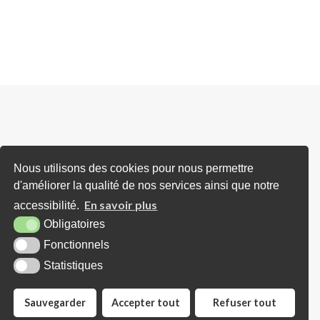
Horaires d'ouverture
Nous utilisons des cookies pour nous permettre
d'améliorer la qualité de nos services ainsi que notre
Lundi : Sur RDV (avec Madame le Mairie
En savoir plus
accessibilité.
et/ou Adjoints)
Obligatoires
Mardi : De 16h00 à 18h00 (ou sur RDV)
Fonctionnels
Mercredi : Uniquement sur RDV
Statistiques
Jeudi : de 10h00 à 12h30
Sauvegarder
Accepter tout
Refuser tout
Vendredi : Sur RDV (avec Madame le