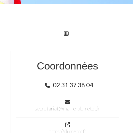
Coordonnées
02 31 37 38 04
secretariat@mairie-plumetot.fr
https://plumetot.fr