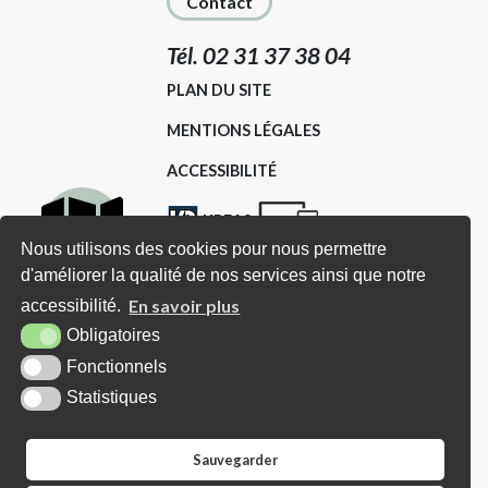
Contact
Tél. 02 31 37 38 04
PLAN DU SITE
MENTIONS LÉGALES
ACCESSIBILITÉ
KREA3
Nous utilisons des cookies pour nous permettre
d'améliorer la qualité de nos services ainsi que notre
Carte
Horaires d'ouverture
En savoir plus
accessibilité.
interactive
Obligatoires
Lundi : Sur RDV (avec Madame le
Fonctionnels
Mairie et/ou Adjoints)
Statistiques
Mardi : De 16h00 à 18h00 (ou sur
RDV)
Sauvegarder
Mercredi : Uniquement sur RDV