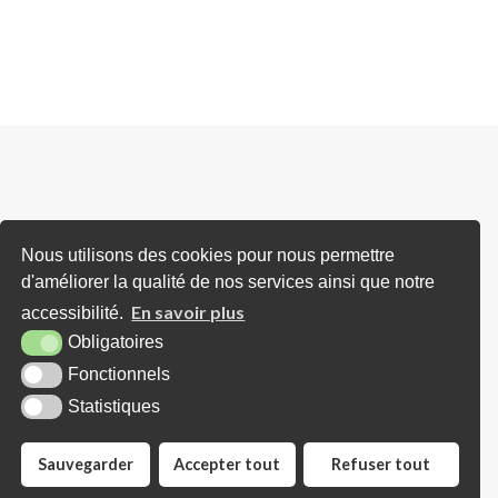
Horaires d'ouverture
Nous utilisons des cookies pour nous permettre
d'améliorer la qualité de nos services ainsi que notre
Lundi : Sur RDV (avec Madame le Mairie
En savoir plus
accessibilité.
et/ou Adjoints)
Obligatoires
Mardi : De 16h00 à 18h00 (ou sur RDV)
Fonctionnels
Mercredi : Uniquement sur RDV
Statistiques
Jeudi : de 10h00 à 12h30
Sauvegarder
Accepter tout
Refuser tout
Vendredi : Sur RDV (avec Madame le